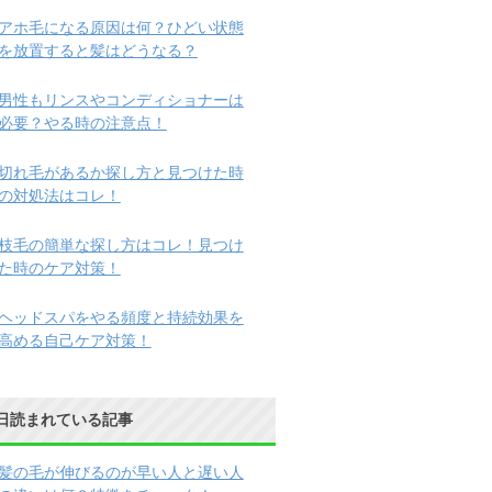
アホ毛になる原因は何？ひどい状態
を放置すると髪はどうなる？
男性もリンスやコンディショナーは
必要？やる時の注意点！
切れ毛があるか探し方と見つけた時
の対処法はコレ！
枝毛の簡単な探し方はコレ！見つけ
た時のケア対策！
ヘッドスパをやる頻度と持続効果を
高める自己ケア対策！
日読まれている記事
髪の毛が伸びるのが早い人と遅い人