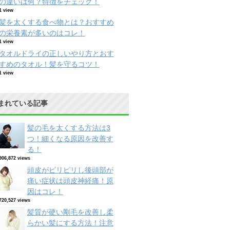
の違いは何？特徴をチェック！
1 view
髪を太くする食べ物とは？おすすめ
の栄養素が多いのはコレ！
1 view
タオルドライの正しいやり方とおす
すめのタオル！髪を守るコツ！
1 view
まれている記事
髪の毛を太くする方法は3
つ！細くなる原因を改善す
る！
906,872 views
頭皮がピリピリし後頭部が
痛い症状は頭皮神経痛！原
因はコレ！
720,527 views
髪質が硬い剛毛を改善し柔
らかい髪にする方法！注意