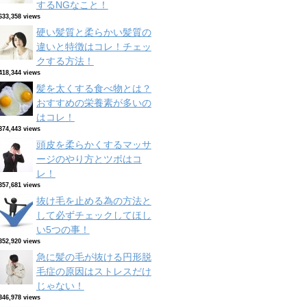
するNGなこと！
633,358 views
硬い髪質と柔らかい髪質の
違いと特徴はコレ！チェッ
クする方法！
418,344 views
髪を太くする食べ物とは？
おすすめの栄養素が多いの
はコレ！
374,443 views
頭皮を柔らかくするマッサ
ージのやり方とツボはコ
レ！
357,681 views
抜け毛を止める為の方法と
して必ずチェックしてほし
い5つの事！
352,920 views
急に髪の毛が抜ける円形脱
毛症の原因はストレスだけ
じゃない！
346,978 views