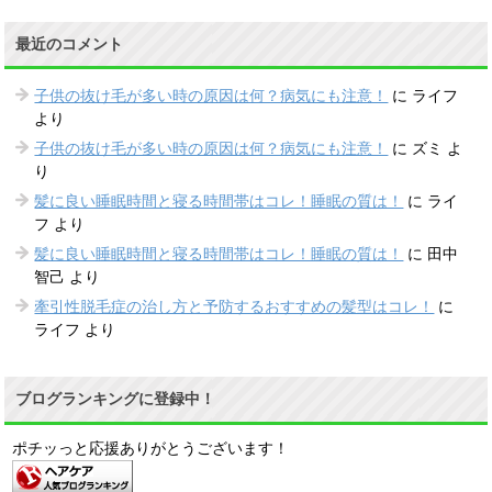
最近のコメント
子供の抜け毛が多い時の原因は何？病気にも注意！
に
ライフ
より
子供の抜け毛が多い時の原因は何？病気にも注意！
に
ズミ
よ
り
髪に良い睡眠時間と寝る時間帯はコレ！睡眠の質は！
に
ライ
フ
より
髪に良い睡眠時間と寝る時間帯はコレ！睡眠の質は！
に
田中
智己
より
牽引性脱毛症の治し方と予防するおすすめの髪型はコレ！
に
ライフ
より
ブログランキングに登録中！
ポチッっと応援ありがとうございます！