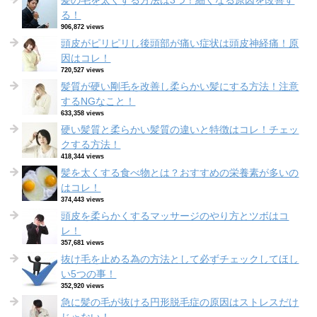
髪の毛を太くする方法は3つ！細くなる原因を改善す
る！
906,872 views
頭皮がピリピリし後頭部が痛い症状は頭皮神経痛！原
因はコレ！
720,527 views
髪質が硬い剛毛を改善し柔らかい髪にする方法！注意
するNGなこと！
633,358 views
硬い髪質と柔らかい髪質の違いと特徴はコレ！チェッ
クする方法！
418,344 views
髪を太くする食べ物とは？おすすめの栄養素が多いの
はコレ！
374,443 views
頭皮を柔らかくするマッサージのやり方とツボはコ
レ！
357,681 views
抜け毛を止める為の方法として必ずチェックしてほし
い5つの事！
352,920 views
急に髪の毛が抜ける円形脱毛症の原因はストレスだけ