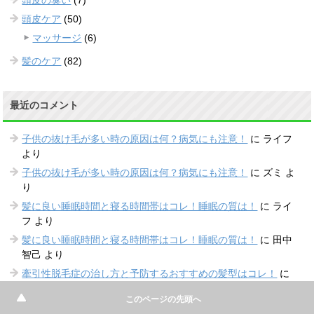
頭皮の臭い
(7)
頭皮ケア
(50)
マッサージ
(6)
髪のケア
(82)
最近のコメント
子供の抜け毛が多い時の原因は何？病気にも注意！
に
ライフ
より
子供の抜け毛が多い時の原因は何？病気にも注意！
に
ズミ
よ
り
髪に良い睡眠時間と寝る時間帯はコレ！睡眠の質は！
に
ライ
フ
より
髪に良い睡眠時間と寝る時間帯はコレ！睡眠の質は！
に
田中
智己
より
牽引性脱毛症の治し方と予防するおすすめの髪型はコレ！
に
ライフ
より
このページの先頭へ