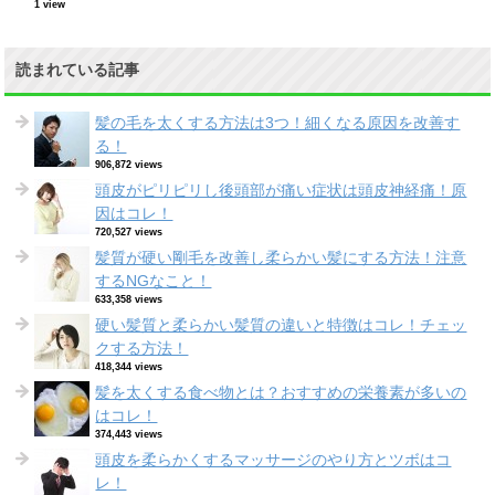
1 view
読まれている記事
髪の毛を太くする方法は3つ！細くなる原因を改善す
る！
906,872 views
頭皮がピリピリし後頭部が痛い症状は頭皮神経痛！原
因はコレ！
720,527 views
髪質が硬い剛毛を改善し柔らかい髪にする方法！注意
するNGなこと！
633,358 views
硬い髪質と柔らかい髪質の違いと特徴はコレ！チェッ
クする方法！
418,344 views
髪を太くする食べ物とは？おすすめの栄養素が多いの
はコレ！
374,443 views
頭皮を柔らかくするマッサージのやり方とツボはコ
レ！