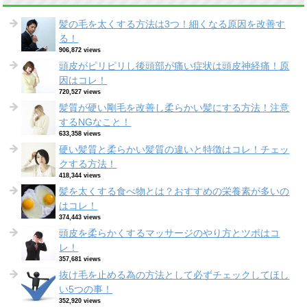
髪の毛を太くする方法は3つ！細くなる原因を改善す
る！
906,872 views
頭皮がピリピリし後頭部が痛い症状は頭皮神経痛！原
因はコレ！
720,527 views
髪質が硬い剛毛を改善し柔らかい髪にする方法！注意
するNGなこと！
633,358 views
硬い髪質と柔らかい髪質の違いと特徴はコレ！チェッ
クする方法！
418,344 views
髪を太くする食べ物とは？おすすめの栄養素が多いの
はコレ！
374,443 views
頭皮を柔らかくするマッサージのやり方とツボはコ
レ！
357,681 views
抜け毛を止める為の方法として必ずチェックしてほし
い5つの事！
352,920 views