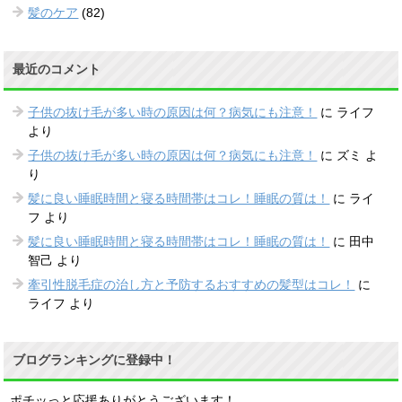
髪のケア
(82)
最近のコメント
子供の抜け毛が多い時の原因は何？病気にも注意！
に
ライフ
より
子供の抜け毛が多い時の原因は何？病気にも注意！
に
ズミ
よ
り
髪に良い睡眠時間と寝る時間帯はコレ！睡眠の質は！
に
ライ
フ
より
髪に良い睡眠時間と寝る時間帯はコレ！睡眠の質は！
に
田中
智己
より
牽引性脱毛症の治し方と予防するおすすめの髪型はコレ！
に
ライフ
より
ブログランキングに登録中！
ポチッっと応援ありがとうございます！