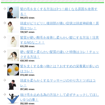
髪の毛を太くする方法は3つ！細くなる原因を改善す
る！
906,872 views
頭皮がピリピリし後頭部が痛い症状は頭皮神経痛！原
因はコレ！
720,527 views
髪質が硬い剛毛を改善し柔らかい髪にする方法！注意
するNGなこと！
633,358 views
硬い髪質と柔らかい髪質の違いと特徴はコレ！チェッ
クする方法！
418,343 views
髪を太くする食べ物とは？おすすめの栄養素が多いの
はコレ！
374,442 views
頭皮を柔らかくするマッサージのやり方とツボはコ
レ！
357,681 views
抜け毛を止める為の方法として必ずチェックしてほし
い5つの事！
352,920 views