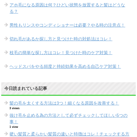
アホ毛になる原因は何？ひどい状態を放置すると髪はどうな
る？
男性もリンスやコンディショナーは必要？やる時の注意点！
切れ毛があるか探し方と見つけた時の対処法はコレ！
枝毛の簡単な探し方はコレ！見つけた時のケア対策！
ヘッドスパをやる頻度と持続効果を高める自己ケア対策！
今日読まれている記事
髪の毛を太くする方法は3つ！細くなる原因を改善する！
3 views
抜け毛を止める為の方法として必ずチェックしてほしい5つの
事！
1 view
硬い髪質と柔らかい髪質の違いと特徴はコレ！チェックする方