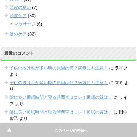
頭皮の臭い
(7)
頭皮ケア
(50)
マッサージ
(6)
髪のケア
(82)
最近のコメント
子供の抜け毛が多い時の原因は何？病気にも注意！
に
ライフ
より
子供の抜け毛が多い時の原因は何？病気にも注意！
に
ズミ
よ
り
髪に良い睡眠時間と寝る時間帯はコレ！睡眠の質は！
に
ライ
フ
より
髪に良い睡眠時間と寝る時間帯はコレ！睡眠の質は！
に
田中
智己
より
牽引性脱毛症の治し方と予防するおすすめの髪型はコレ！
に
このページの先頭へ
ライフ
より