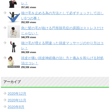
レ！
357,681 views
抜け毛を止める為の方法として必ずチェックしてほし
い5つの事！
352,920 views
急に髪の毛が抜ける円形脱毛症の原因はストレスだけ
じゃない！
346,978 views
抜け毛が増える間違った頭皮マッサージのやり方はコ
レ！
306,928 views
頭皮が痛い頭皮神経痛の治し方と痛みを和らげる対処
法はコレ！
255,536 views
アーカイブ
2020年12月
2020年11月
2020年8月