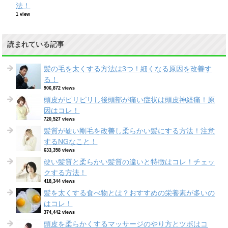
法！
1 view
読まれている記事
髪の毛を太くする方法は3つ！細くなる原因を改善す
る！
906,872 views
頭皮がピリピリし後頭部が痛い症状は頭皮神経痛！原
因はコレ！
720,527 views
髪質が硬い剛毛を改善し柔らかい髪にする方法！注意
するNGなこと！
633,358 views
硬い髪質と柔らかい髪質の違いと特徴はコレ！チェッ
クする方法！
418,344 views
髪を太くする食べ物とは？おすすめの栄養素が多いの
はコレ！
374,442 views
頭皮を柔らかくするマッサージのやり方とツボはコ