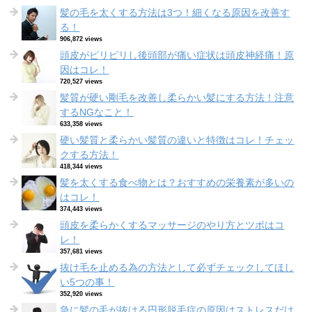
髪の毛を太くする方法は3つ！細くなる原因を改善す
る！
906,872 views
頭皮がピリピリし後頭部が痛い症状は頭皮神経痛！原
因はコレ！
720,527 views
髪質が硬い剛毛を改善し柔らかい髪にする方法！注意
するNGなこと！
633,358 views
硬い髪質と柔らかい髪質の違いと特徴はコレ！チェッ
クする方法！
418,344 views
髪を太くする食べ物とは？おすすめの栄養素が多いの
はコレ！
374,443 views
頭皮を柔らかくするマッサージのやり方とツボはコ
レ！
357,681 views
抜け毛を止める為の方法として必ずチェックしてほし
い5つの事！
352,920 views
急に髪の毛が抜ける円形脱毛症の原因はストレスだけ