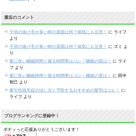
最近のコメント
子供の抜け毛が多い時の原因は何？病気にも注意！
に
ライフ
より
子供の抜け毛が多い時の原因は何？病気にも注意！
に
ズミ
よ
り
髪に良い睡眠時間と寝る時間帯はコレ！睡眠の質は！
に
ライ
フ
より
髪に良い睡眠時間と寝る時間帯はコレ！睡眠の質は！
に
田中
智己
より
牽引性脱毛症の治し方と予防するおすすめの髪型はコレ！
に
ライフ
より
ブログランキングに登録中！
ポチッっと応援ありがとうございます！