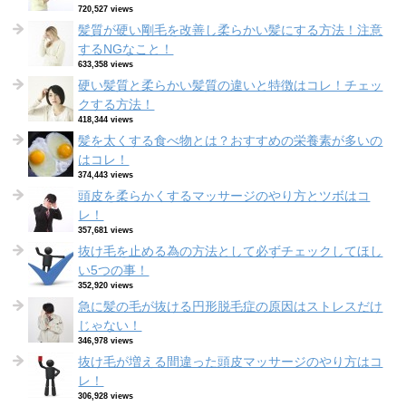
720,527 views
髪質が硬い剛毛を改善し柔らかい髪にする方法！注意
するNGなこと！
633,358 views
硬い髪質と柔らかい髪質の違いと特徴はコレ！チェッ
クする方法！
418,344 views
髪を太くする食べ物とは？おすすめの栄養素が多いの
はコレ！
374,443 views
頭皮を柔らかくするマッサージのやり方とツボはコ
レ！
357,681 views
抜け毛を止める為の方法として必ずチェックしてほし
い5つの事！
352,920 views
急に髪の毛が抜ける円形脱毛症の原因はストレスだけ
じゃない！
346,978 views
抜け毛が増える間違った頭皮マッサージのやり方はコ
レ！
306,928 views