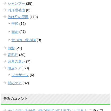
シャンプー
(25)
円形脱毛症
(8)
抜け毛の原因
(110)
季節
(12)
頭皮
(27)
食べ物・飲み物
(9)
白髪
(21)
育毛剤
(30)
頭皮の臭い
(7)
頭皮ケア
(50)
マッサージ
(6)
髪のケア
(82)
最近のコメント
子供の抜け毛が多い時の原因は何？病気にも注意！
に
ライフ