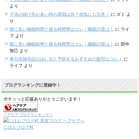
より
子供の抜け毛が多い時の原因は何？病気にも注意！
に
ズミ
よ
り
髪に良い睡眠時間と寝る時間帯はコレ！睡眠の質は！
に
ライ
フ
より
髪に良い睡眠時間と寝る時間帯はコレ！睡眠の質は！
に
田中
智己
より
牽引性脱毛症の治し方と予防するおすすめの髪型はコレ！
に
ライフ
より
ブログランキングに登録中！
ポチッっと応援ありがとうございます！
ヘアケア ブログランキングへ
にほんブログ村